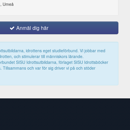
9, Umeå
Anmäl dig här
tsutbildarna, idrottens eget studieförbund. Vi jobbar med
drotten, och stimulerar till människors lärande.
förbundet SISU Idrottsutbildarna, förlaget SISU Idrottsböcker
. Tillsammans och var för sig driver vi på och stöder