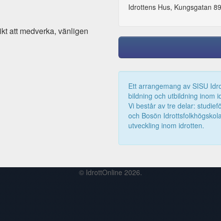
Idrottens Hus, Kungsgatan 8
ikt att medverka, vänligen
Ett arrangemang av SISU Idrot
bildning och utbildning inom i
Vi består av tre delar: studie
och Bosön Idrottsfolkhögskola
utveckling inom idrotten.
© IdrottOnline 2026.