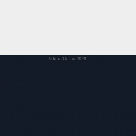
© IdrottOnline 2026.