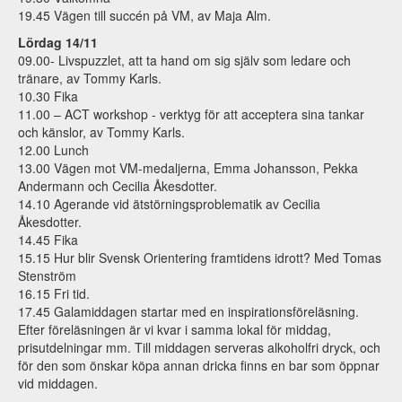
19.45 Vägen till succén på VM, av Maja Alm.
Lördag 14/11
09.00- Livspuzzlet, att ta hand om sig själv som ledare och
tränare, av Tommy Karls.
10.30 Fika
11.00 – ACT workshop - verktyg för att acceptera sina tankar
och känslor, av Tommy Karls.
12.00 Lunch
13.00 Vägen mot VM-medaljerna, Emma Johansson, Pekka
Andermann och Cecilia Åkesdotter.
14.10 Agerande vid ätstörningsproblematik av Cecilia
Åkesdotter.
14.45 Fika
15.15 Hur blir Svensk Orientering framtidens idrott? Med Tomas
Stenström
16.15 Fri tid.
17.45 Galamiddagen startar med en inspirationsföreläsning.
Efter föreläsningen är vi kvar i samma lokal för middag,
prisutdelningar mm. Till middagen serveras alkoholfri dryck, och
för den som önskar köpa annan dricka finns en bar som öppnar
vid middagen.