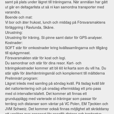
samt på plats under lägret till träningarna. När anmälan har gått
ut går en deltagarlista ut så ni kan samordna transporter med
varandra.
Boende och mat:
Vi bor och äter frukost, lunch och middag på Försvarsmaktens
förläggning i Ravlunda, Skåne.
Utrustning:
Utrustning för träning, SI-pinne samt dator för GPS-analyser.
Kostnader:
SOFT står för omkostnader kring kvällssamlingarna och tillgång
till sjukgymnast.
Försvarsmakten står för kost och logi.
Du samordnar och står för dina resor. Kart- och
träningskostnader kommer att bli 60 kr/karta som du vill ha. Du
står själv för återhämtningsmål och komplement till måltiderna
Preliminärt program:
Lägret inleds med samling på söndag kväll. På tisdag kväll blir
det nattorientering och på onsdag eftermiddag ett prio-pass
med ol-intervaller/stafett. Det kommer att finnas ett
grundupplägg med varierade ol-träningar som passar för
terräng och distanser som väntar på VC Polen, EM Tjeckien och
JVM Schweiz. Det kommer också finnas möjlighet att skräddarsy
ett upplägg mer anpassat för specifik distans och terrängtyp.