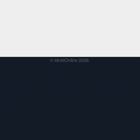
© IdrottOnline 2026.