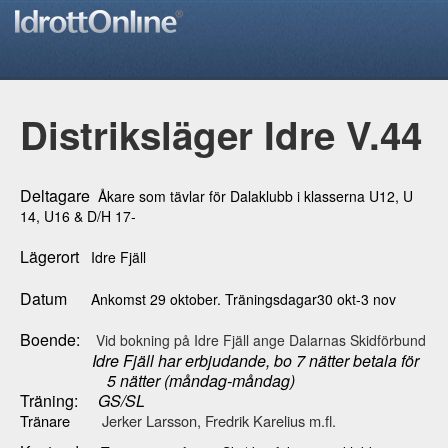
Distriksläger Idre V.44
Deltagare
Åkare som tävlar för Dalaklubb i klasserna U12, U
14, U16 & D/H 17-
Lägerort
Idre Fjäll
Datum
Ankomst 29 oktober. Träningsdagar
30 okt-3 nov
Boende:
Vid bokning på Idre Fjäll ange Dalarnas Skidförbund
Idre Fjäll har erbjudande, bo 7 nätter betala för
5 nätter (måndag-måndag)
Träning:
GS/SL
Tränare
Jerker Larsson, Fredrik Karelius m.fl.