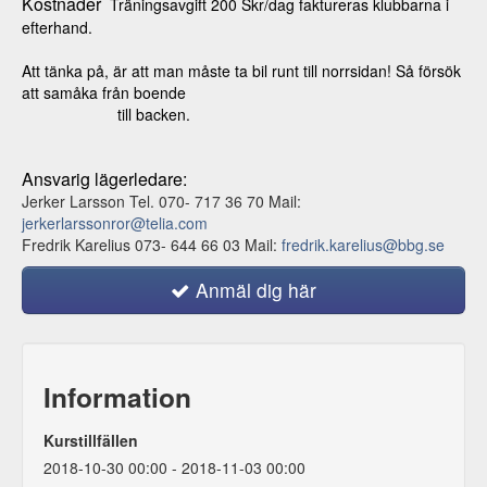
Kostnader
Träningsavgift 200 Skr/dag faktureras klubbarna i
efterhand.
Att tänka på, är att man måste ta bil runt till norrsidan! Så försök
att samåka från boende
till backen.
Ansvarig lägerledare
:
Jerker Larsson Tel. 070- 717 36 70 Mail:
jerkerlarssonror@telia.com
Fredrik Karelius 073- 644 66 03 Mail:
fredrik.karelius@bbg.se
Anmäl dig här
Information
Kurstillfällen
2018-10-30 00:00 - 2018-11-03 00:00