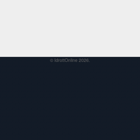
© IdrottOnline 2026.