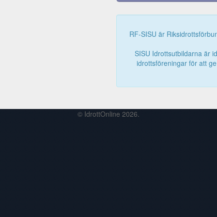
RF-SISU är Riksidrottsförbun
SISU Idrottsutbildarna är id
idrottsföreningar för att g
© IdrottOnline 2026.