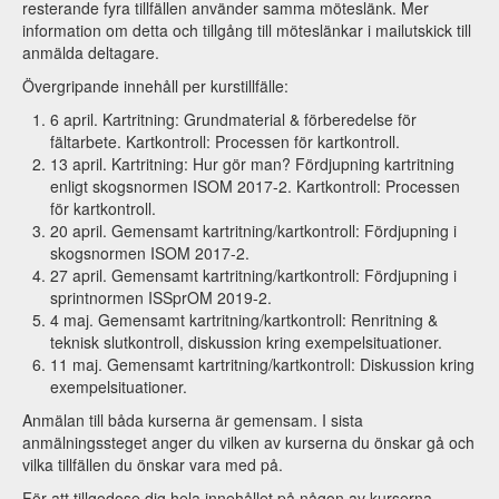
resterande fyra tillfällen använder samma möteslänk. Mer
information om detta och tillgång till möteslänkar i mailutskick till
anmälda deltagare.
Övergripande innehåll per kurstillfälle:
6 april. Kartritning: Grundmaterial & förberedelse för
fältarbete. Kartkontroll: Processen för kartkontroll.
13 april. Kartritning: Hur gör man? Fördjupning kartritning
enligt skogsnormen ISOM 2017-2. Kartkontroll: Processen
för kartkontroll.
20 april. Gemensamt kartritning/kartkontroll: Fördjupning i
skogsnormen ISOM 2017-2.
27 april. Gemensamt kartritning/kartkontroll: Fördjupning i
sprintnormen ISSprOM 2019-2.
4 maj. Gemensamt kartritning/kartkontroll: Renritning &
teknisk slutkontroll, diskussion kring exempelsituationer.
11 maj. Gemensamt kartritning/kartkontroll: Diskussion kring
exempelsituationer.
Anmälan till båda kurserna är gemensam. I sista
anmälningssteget anger du vilken av kurserna du önskar gå och
vilka tillfällen du önskar vara med på.
För att tillgodose dig hela innehållet på någon av kurserna