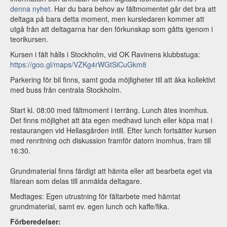
denna nyhet
. Har du bara behov av fältmomentet går det bra att
deltaga på bara detta moment, men kursledaren kommer att
utgå från att deltagarna har den förkunskap som gåtts igenom i
teorikursen.
Kursen i fält hålls i Stockholm, vid OK Ravinens klubbstuga:
https://goo.gl/maps/VZKg4rWGtSiCuGkm8
Parkering för bil finns, samt goda möjligheter till att åka kollektivt
med buss från centrala Stockholm.
Start kl. 08:00 med fältmoment i terräng. Lunch ätes inomhus.
Det finns möjlighet att äta egen medhavd lunch eller köpa mat i
restaurangen vid Hellasgården intill. Efter lunch fortsätter kursen
med renritning och diskussion framför datorn inomhus, fram till
16:30.
Grundmaterial finns färdigt att hämta eller att bearbeta eget via
filarean som delas till anmälda deltagare.
Medtages: Egen utrustning för fältarbete med hämtat
grundmaterial, samt ev. egen lunch och kaffe/fika.
Förberedelser: