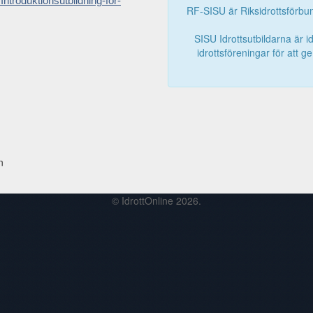
/Introduktionsutbildning-for-
RF-SISU är Riksidrottsförbun
SISU Idrottsutbildarna är id
idrottsföreningar för att g
n
© IdrottOnline 2026.