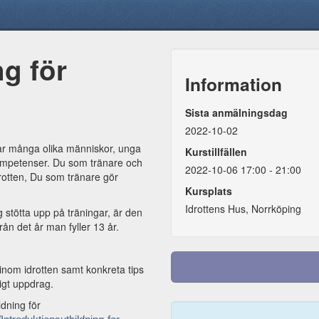
ng för
Information
Sista anmälningsdag
2022-10-02
rar många olika människor, unga
Kurstillfällen
kompetenser. Du som tränare och
2022-10-06 17:00 - 21:00
drotten, Du som tränare gör
Kursplats
Idrottens Hus, Norrköping
 stötta upp på träningar, är den
rån det år man fyller 13 år.
e inom idrotten samt konkreta tips
tigt uppdrag.
dning för