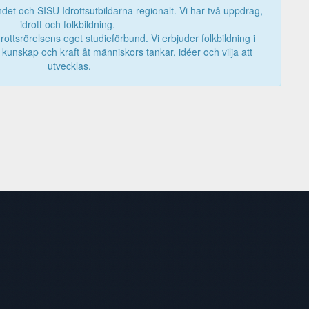
det och SISU Idrottsutbildarna regionalt. Vi har två uppdrag,
idrott och folkbildning.
rottsrörelsens eget studieförbund. Vi erbjuder folkbildning i
e kunskap och kraft åt människors tankar, idéer och vilja att
utvecklas.