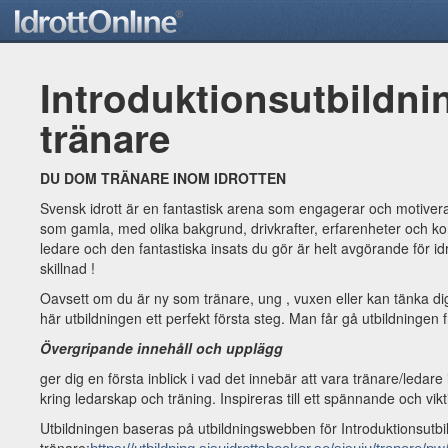
Introduktionsutbildni
tränare
DU DOM TRÄNARE INOM IDROTTEN
Svensk idrott är en fantastisk arena som engagerar och motive
som gamla, med olika bakgrund, drivkrafter, erfarenheter och 
ledare och den fantastiska insats du gör är helt avgörande för i
skillnad !
Oavsett om du är ny som tränare, ung , vuxen eller kan tänka dig
här utbildningen ett perfekt första steg. Man får gå utbildningen f
Övergripande innehåll och upplägg
ger dig en första inblick i vad det innebär att vara tränare/ledar
kring ledarskap och träning. Inspireras till ett spännande och vik
Utbildningen baseras på utbildningswebben för Introduktionsutbil