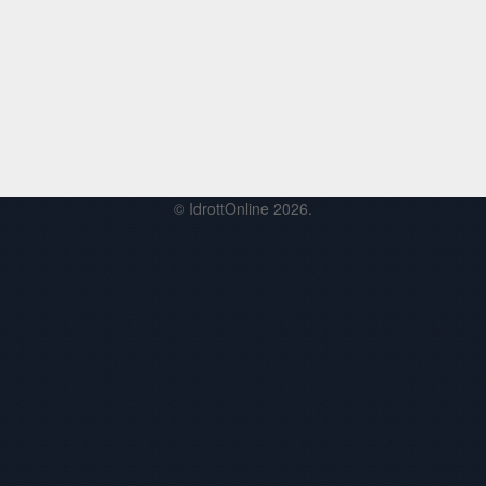
© IdrottOnline 2026.