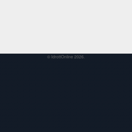
© IdrottOnline 2026.