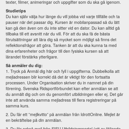
texter, filmer, animeringar och uppgifter som du ska gå igenom.
Studietips
Du kan själv välja hur länge du vill jobba vid varje tillfälle och ta
pauser när det passar dig. Kursen är mobilanpassad så du lätt
kan gå den även om du inte sitter vid en dator. Du kan alltid gå
tillbaka till ett avsnitt när du vill. För att du ska få de bästa
förutsättningar att lära dig så mycket som möjligt så finns det
reflektionsfrågor att göra. Tanken är att du ska kunna ta med
dina erfarenheter och frågor till den fysiska kursen så att
lärandet förstärks ytterligare.
Så anmäler du dig:
1. Tryck på Anmäl dig här och fyll i uppgifterna. Dubbelkolla att
mejladressen blir korrekt då det är viktigt för den fortsatta
processen. Under Organisation skriver du in namnet på din
förening. Svenska Ridsportförbundet kan efter anmälan se att
du anmält dig och om du genomfört utbildningen eller ej. Det går
inte att använda samma mejladress till flera registreringar på
samma kurs.
2. Du får ett ”mejlkvitto” på anmälan från IdrottOnline. Mejlet är
en bekräftelse på din anmälan.
3. Du får också mejl från SISU Utbildningsportal (ett av följande