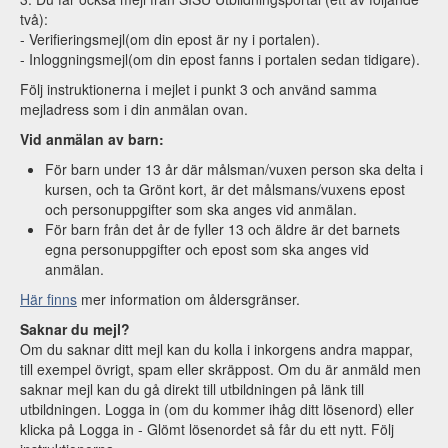
två):
- Verifieringsmejl(om din epost är ny i portalen).
- Inloggningsmejl(om din epost fanns i portalen sedan tidigare).
Följ instruktionerna i mejlet i punkt 3 och använd samma
mejladress som i din anmälan ovan.
Vid anmälan av barn:
För barn under 13 år där målsman/vuxen person ska delta i
kursen, och ta Grönt kort, är det målsmans/vuxens epost
och personuppgifter som ska anges vid anmälan.
För barn från det år de fyller 13 och äldre är det barnets
egna personuppgifter och epost som ska anges vid
anmälan.
Här finns
mer information om åldersgränser.
Saknar du mejl?
Om du saknar ditt mejl kan du kolla i inkorgens andra mappar,
till exempel övrigt, spam eller skräppost. Om du är anmäld men
saknar mejl kan du gå direkt till utbildningen på länk till
utbildningen. Logga in (om du kommer ihåg ditt lösenord) eller
klicka på Logga in - Glömt lösenordet så får du ett nytt. Följ