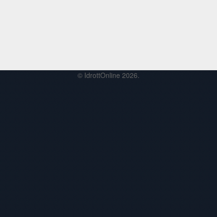
© IdrottOnline 2026.