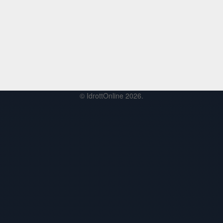
© IdrottOnline 2026.