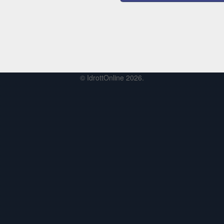
© IdrottOnline 2026.