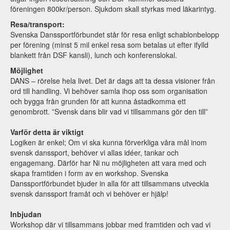
föreningen 800kr/person. Sjukdom skall styrkas med läkarintyg.
Resa/transport:
Svenska Danssportförbundet står för resa enligt schablonbelopp
per förening (minst 5 mil enkel resa som betalas ut efter ifylld
blankett från DSF kansli), lunch och konferenslokal.
Möjlighet
DANS – rörelse hela livet. Det är dags att ta dessa visioner från
ord till handling. Vi behöver samla ihop oss som organisation
och bygga från grunden för att kunna åstadkomma ett
genombrott. ”Svensk dans blir vad vi tillsammans gör den till”
Varför detta är viktigt
Logiken är enkel; Om vi ska kunna förverkliga våra mål inom
svensk danssport, behöver vi allas idéer, tankar och
engagemang. Därför har Ni nu möjligheten att vara med och
skapa framtiden i form av en workshop. Svenska
Danssportförbundet bjuder in alla för att tillsammans utveckla
svensk danssport framåt och vi behöver er hjälp!
Inbjudan
Workshop där vi tillsammans jobbar med framtiden och vad vi