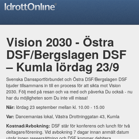
Vision 2030 - Östra
DSF/Bergslagen DSF
– Kumla lördag 23/9
Svenska Danssportförbundet och Östra DSF/Bergslagen DSF
bjuder tillsammans in till en process för att sikta mot Vision
2030. Följ med på resan och va med och påverka Du också - nu
har du möjligheten som Du inte vill missa!
När:
lördag 23 september mellan kl. 10.00 - 15.00
Var:
Dancemanias lokal, Västra Drottninggatan 43, Kumla
Kostnad/Avbokning:
DSF står för konferens och lunch för två
deltagare/förening. Vid avbokning 7 dagar innan anmält datum
utgår ingen reseersättning och DSF kommer debitera