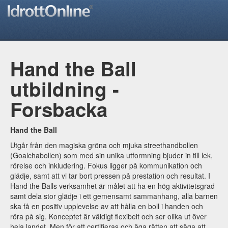
Hand the Ball
utbildning -
Forsbacka
Hand the Ball
Utgår från den magiska gröna och mjuka streethandbollen
(Goalchabollen) som med sin unika utformning bjuder in till lek,
rörelse och inkludering. Fokus ligger på kommunikation och
glädje, samt att vi tar bort pressen på prestation och resultat. I
Hand the Balls verksamhet är målet att ha en hög aktivitetsgrad
samt dela stor glädje i ett gemensamt sammanhang, alla barnen
ska få en positiv upplevelse av att hålla en boll i handen och
röra på sig. Konceptet är väldigt flexibelt och ser olika ut över
hela landet. Men för att certifieras och äga rätten att säga att