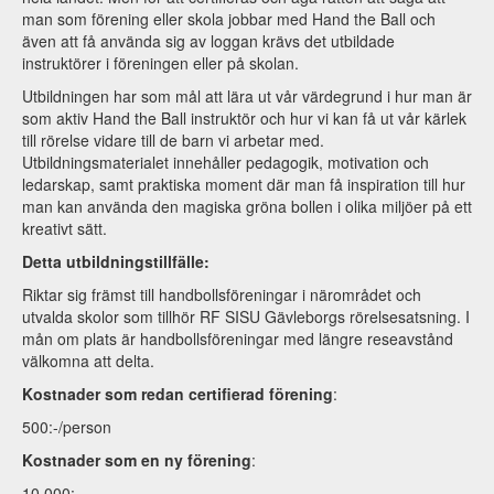
man som förening eller skola jobbar med Hand the Ball och
även att få använda sig av loggan krävs det utbildade
instruktörer i föreningen eller på skolan.
Utbildningen har som mål att lära ut vår värdegrund i hur man är
som aktiv Hand the Ball instruktör och hur vi kan få ut vår kärlek
till rörelse vidare till de barn vi arbetar med.
Utbildningsmaterialet innehåller pedagogik, motivation och
ledarskap, samt praktiska moment där man få inspiration till hur
man kan använda den magiska gröna bollen i olika miljöer på ett
kreativt sätt.
Detta utbildningstillfälle:
Riktar sig främst till handbollsföreningar i närområdet och
utvalda skolor som tillhör RF SISU Gävleborgs rörelsesatsning. I
mån om plats är handbollsföreningar med längre reseavstånd
välkomna att delta.
Kostnader som redan certifierad förening
:
500:-/person
Kostnader som en ny förening
:
10 000:-