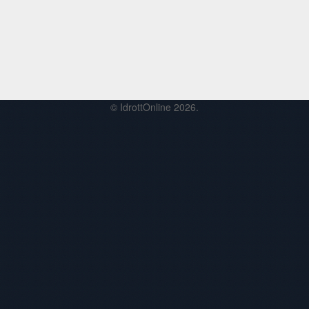
© IdrottOnline 2026.