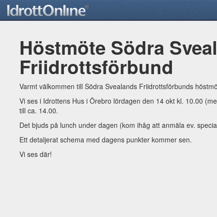
Höstmöte Södra Svea
Friidrottsförbund
Varmt välkommen till Södra Svealands Friidrottsförbunds höstmö
Vi ses i Idrottens Hus i Örebro lördagen den 14 okt kl. 10.00 (med
till ca. 14.00.
Det bjuds på lunch under dagen (kom ihåg att anmäla ev. special
Ett detaljerat schema med dagens punkter kommer sen.
Vi ses där!