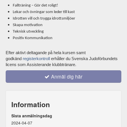
Fallträ
n
ing
–
G
ö
r det roligt!
Lekar o
c
h
ö
v
nin
g
ar s
o
m le
d
er ti
l
l kast
I
d
rott
e
n
v
i
l
l och
t
r
y
gga idrotts
m
i
l
jö
e
r
Skapa moti
v
ation
T
e
k
nisk ut
v
eckl
i
ng
Positiv Ko
m
m
uni
k
ation
Efter aktivt deltagande på hela kursen samt
godkänd
registerkontroll
erhåller du Svenska Judoförbundets
licens som Assisterande klubbtränare.
Anmäl dig här
Information
Sista anmälningsdag
2024-04-07