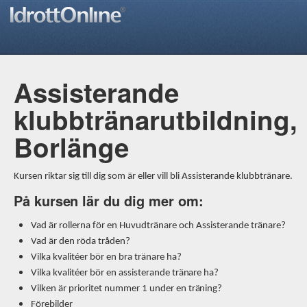
Assisterande
klubbtränarutbildning,
Borlänge
Kursen riktar sig till dig som är eller vill bli Assisterande klubbtränare.
På kursen lär du
dig m
e
r om:
Vad är
r
ol
l
erna f
ö
r
e
n Hu
v
ud
t
ränare och Assisteran
d
e tr
ä
nar
e
?
Vad är d
e
n rö
d
a tr
å
d
e
n
?
Vi
l
ka k
v
al
i
t
é
er b
ö
r
e
n
b
ra tränare
ha
?
Vi
l
ka k
v
al
i
t
é
er bör
e
n
a
ssisteran
d
e trä
n
are h
a
?
Vi
l
ken
ä
r pr
i
or
i
t
e
t
n
u
m
m
er 1
u
n
der
e
n tr
ä
nin
g
?
Förebi
l
der