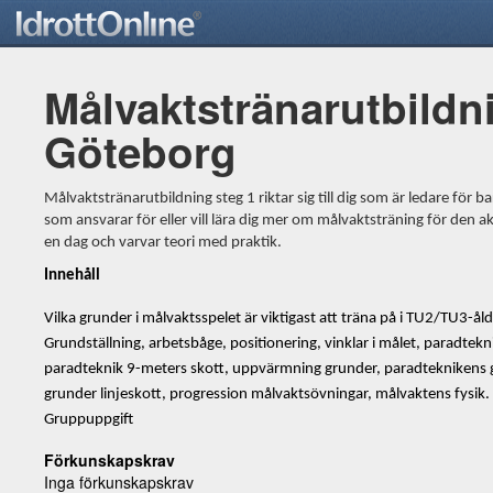
Målvaktstränarutbildni
Göteborg
Målvaktstränarutbildning steg 1 riktar sig till dig som är ledare för
som ansvarar för eller vill lära dig mer om målvaktsträning för den a
en dag och varvar teori med praktik.
Innehåll
Vilka grunder i målvaktsspelet är viktigast att träna på i TU2/TU3-åld
Grundställning, arbetsbåge, positionering, vinklar i målet, paradtek
paradteknik 9-meters skott, uppvärmning grunder, paradteknikens 
grunder linjeskott, progression målvaktsövningar, målvaktens fysik.
Gruppuppgift
Förkunskapskrav
Inga förkunskapskrav