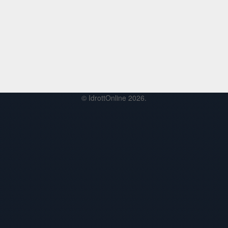
© IdrottOnline 2026.