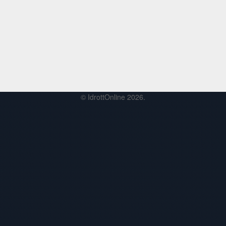
© IdrottOnline 2026.