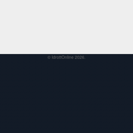
© IdrottOnline 2026.