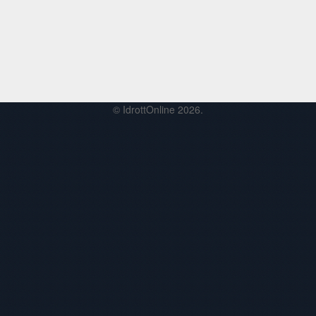
© IdrottOnline 2026.