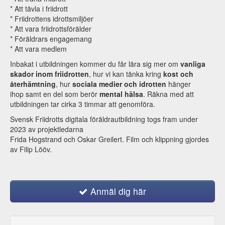
* Att tävla i friidrott
* Friidrottens idrottsmiljöer
* Att vara friidrottsförälder
* Föräldrars engagemang
* Att vara medlem
Inbakat i utbildningen kommer du får lära sig mer om
vanliga
skador inom friidrotten
, hur vi kan tänka kring
kost och
återhämtning
, hur
sociala medier och idrotten
hänger
ihop samt en del som berör
mental hälsa
. Räkna med att
utbildningen tar cirka 3 timmar att genomföra.
Svensk Friidrotts digitala föräldrautbildning togs fram under
2023 av projektledarna
Frida Hogstrand och Oskar Greilert. Film och klippning gjordes
av Filip Lööv.
Anmäl dig här