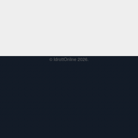
© IdrottOnline 2026.