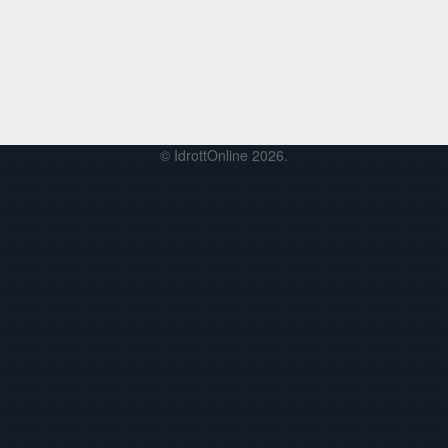
© IdrottOnline 2026.