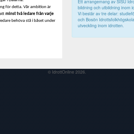
ngar i Dalarna.
Ett arrangemang av SISU Idrot
bildning och utbildning inom i
ng för detta. Vår ambition är
Vi består av tre delar: studie
att
minst två ledare från varje
och Bosön Idrottsfolkhögskola
ledare behöva stå i båset under
utveckling inom idrotten.
© IdrottOnline 2026.