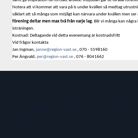
samt ge inspiration till fortsatt arbete. Inbjudan går ut till alla föreni
Notera att vi kommer att vara på is under kvällen så medtag utrustni
såklart att så många som möjligt kan närvara under kvällen men ser 
förening deltar men max två från varje lag.
Blir vi många kan några 
isträningen.
Kostnad: Deltagande vid detta evenemang är kostnadsfritt
Vid frågor kontakta
Jan Ingman,
janne@region-vast.se
, 070 - 5598160
Per Ängvald,
per@region-vast.se
, 076 - 8041662