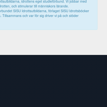
tsutbildarna, idrottens eget studieförbund. Vi jobbar med
drotten, och stimulerar till människors lärande.
förbundet SISU Idrottsutbildarna, förlaget SISU Idrottsböcker
. Tillsammans och var för sig driver vi på och stöder