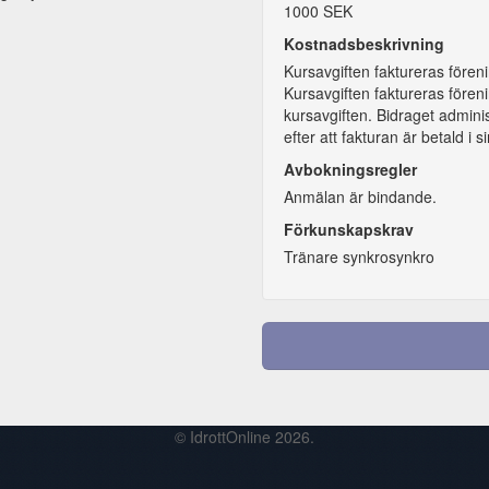
1000 SEK
Kostnadsbeskrivning
Kursavgiften faktureras förenin
Kursavgiften faktureras fören
kursavgiften. Bidraget admini
efter att fakturan är betald i s
Avbokningsregler
Anmälan är bindande.
Förkunskapskrav
Tränare synkrosynkro
© IdrottOnline 2026.