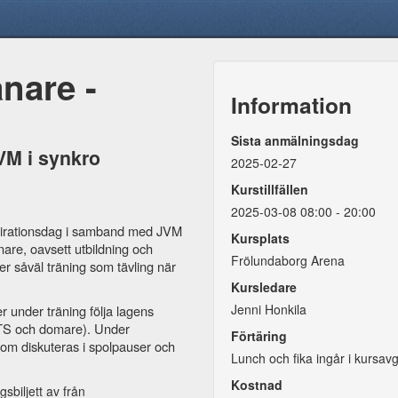
änare -
Information
Sista anmälningsdag
VM i synkro
2025-02-27
Kurstillfällen
2025-03-08 08:00 - 20:00
spirationsdag i samband med JVM
Kursplats
änare, oavsett utbildning och
Frölundaborg Arena
der såväl träning som tävling när
.
Kursledare
Jenni Honkila
r under träning följa lagens
 (TS och domare). Under
Förtäring
om diskuteras i spolpauser och
Lunch och fika ingår i kursavg
Kostnad
sbiljett av från