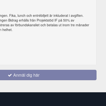
gen. Fika, lunch och entrébiljett är inkluderat i avgiften.
ingen Bidrag erhålls från Projektstöd IF på 50% av
streras av förbundskansliet och betalas ut inom tre månader
in helhet.
Anmäl dig här