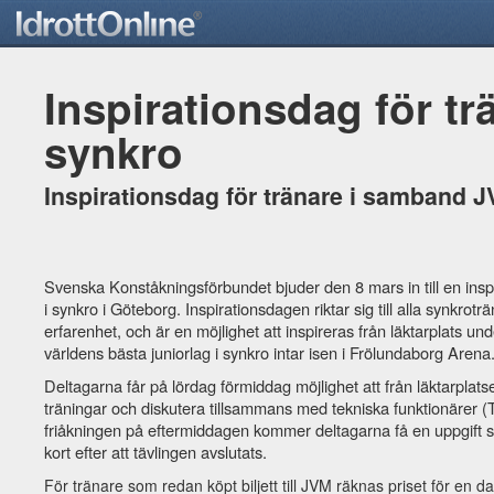
Inspirationsdag för tr
synkro
Inspirationsdag för tränare i samband J
Svenska Konståkningsförbundet bjuder den 8 mars in till en in
i synkro i Göteborg. Inspirationsdagen riktar sig till alla synkrotr
erfarenhet, och är en möjlighet att inspireras från läktarplats un
världens bästa juniorlag i synkro intar isen i Frölundaborg Arena
Deltagarna får på lördag förmiddag möjlighet att från läktarplatse
träningar och diskutera tillsammans med tekniska funktionärer
friåkningen på eftermiddagen kommer deltagarna få en uppgift s
kort efter att tävlingen avslutats.
För tränare som redan köpt biljett till JVM räknas priset för en dag