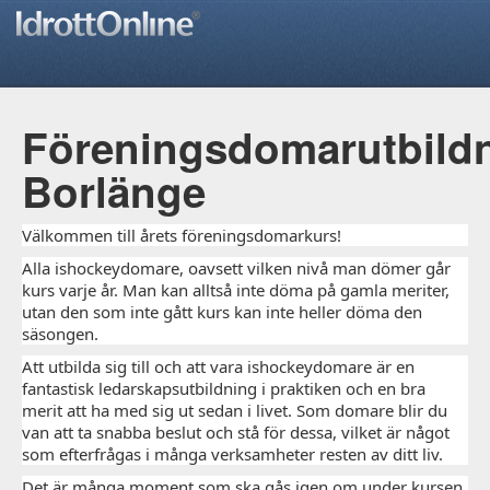
Föreningsdomarutbild
Borlänge
Välkommen till årets föreningsdomarkurs!
Alla ishockeydomare, oavsett vilken nivå man dömer går
kurs varje år. Man kan alltså inte döma på gamla meriter,
utan den som inte gått kurs kan inte heller döma den
säsongen.
Att utbilda sig till och att vara ishockeydomare är en
fantastisk ledarskapsutbildning i praktiken och en bra
merit att ha med sig ut sedan i livet. Som domare blir du
van att ta snabba beslut och stå för dessa, vilket är något
som efterfrågas i många verksamheter resten av ditt liv.
Det är många moment som ska gås igen om under kursen