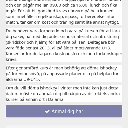
och den pågår mellan 09.00 och ca 16.00, lunch och fika
ingår. För att bli godkänd krävs närvaro på hela kursen
som innehåller regelkunskap, ispass, förberedelse inför
match, tankar om kost och träning samt lite annat nyttigt.
Du behöver vara förberedd och vara på kursen för att lära
dig saker, ha med dig anteckningsmaterial och utrustning
(skridskor och hjälm) för att vara på isen. Deltagare bör
vara född senast 2013, alltså ålder motsvarande U13.
Kursen är för deltagarna kostnadsfri och inga förkunskaper
krävs.
Efter genomförd kurs är man behörig att döma ishockey
på föreningsnivå, på anpassade planer och på helplan för
åldrarna U9-U15.
Om du vill döma ishockey i vinter men inte kan just detta
datum måste du anmäla dig till någon av distriktets andra
kurser på annan ort i Dalarna.
Anmäl dig här