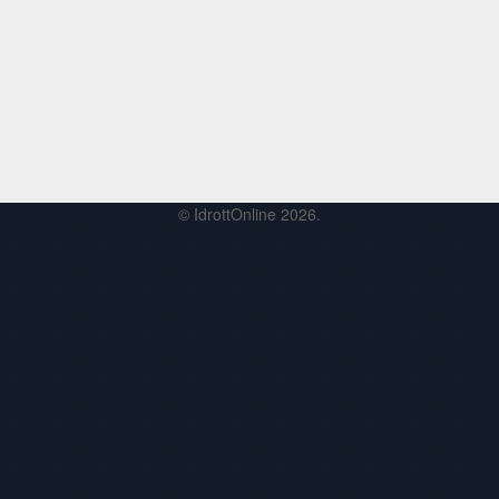
© IdrottOnline 2026.