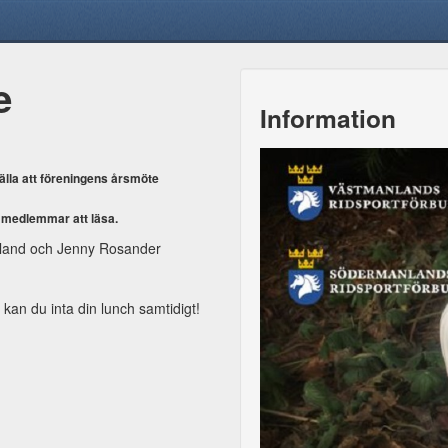
e
Information
älla att föreningens årsmöte
 medlemmar att läsa.
anland och Jenny Rosander
s kan du inta din lunch samtidigt!