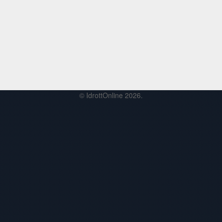
© IdrottOnline 2026.