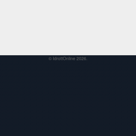
© IdrottOnline 2026.