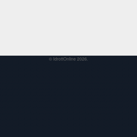
© IdrottOnline 2026.