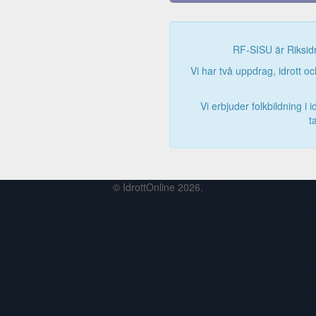
RF-SISU är Riksidr
Vi har två uppdrag, idrott oc
Vi erbjuder folkbildning i 
t
© IdrottOnline 2026.