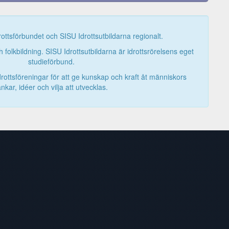
ottsförbundet och SISU Idrottsutbildarna regionalt.
h folkbildning. SISU Idrottsutbildarna är idrottsrörelsens eget
studieförbund.
idrottsföreningar för att ge kunskap och kraft åt människors
ankar, idéer och vilja att utvecklas.