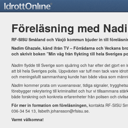
Föreläsning med Nad
RF-SISU Småland och Växjö kommun bjuder in till föreläsn
Nadim Ghazale, känd ifrån TV – Förrädarna och Veckans bro
och skrivit boken ”Min väg från flykting till hela Sveriges p
Nadim
flydde till Sverige som sjuåring och har efter det gjort en in
att bli hela Sveriges polis. Uppväxten var tuff men tack vare idr
och meningsfullt sammanhang kunde han både växa som människ
Nadim
kommer prata om vuxenansvar, tidiga signaler, trygghetsarb
förebygger rekrytering till kriminalitet och hur vi tillsammans st
både forskning och konkreta erfarenheter från polisen och civils
För mer in formation om föreläsningen,
kontakta RF-SISU Små
036-34 54 13, lisbeth.johansson@rfsisu.se.
Varmt välkomna!