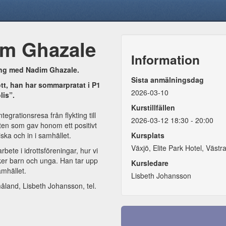
im Ghazale
Information
ing med Nadim Ghazale.
Sista anmälningsdag
tt, han har sommarpratat i P1
2026-03-10
olis”.
Kurstillfällen
tegrationsresa från flykting till
2026-03-12 18:30 - 20:00
otten som gav honom ett positivt
a och in i samhället.
Kursplats
Växjö, Elite Park Hotel, Väst
ete i idrottsföreningar, hur vi
ärker barn och unga. Han tar upp
Kursledare
amhället.
Lisbeth Johansson
land, Lisbeth Johansson, tel.