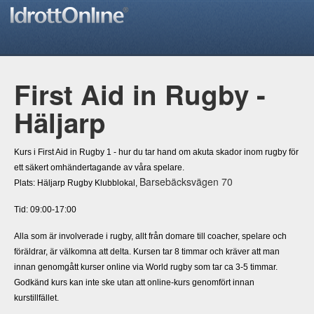
First Aid in Rugby -
Häljarp
Kurs i First Aid in Rugby 1 - hur du tar hand om akuta skador inom rugby för
ett säkert omhändertagande av våra spelare.
Barsebäcksvägen 70
Plats: Häljarp Rugby Klubblokal,
Tid: 09:00-17:00
Alla som är involverade i rugby, allt från domare till coacher, spelare och
föräldrar, är välkomna att delta. Kursen tar 8 timmar och kräver att man
innan genomgått kurser online via World rugby som tar ca 3-5 timmar.
Godkänd kurs kan inte ske utan att online-kurs genomfört innan
kurstillfället.