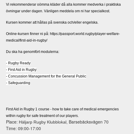
Vi rekommenderar oömma kläder då alla kommer medverka i praktiska
övningar under dagen. Vänligen meddela om ni har specialkost.
Kursen kommer att hållas på svenska och/eller engelska.
Online-kursen finner ni på: https://passport.world.rugby/player-welfare-
medical/first-aid-in-rugby/
Du ska ha genomfört modulerna:
- Rugby Ready
- First Aid in Rugby
- Concussion Management for the General Public
- Safeguarding
First Aid in Rugby 1 course - how to take care of medical emergencies
within rugby for safe treatment of our players.
Place:
Barsebäcksvägen 70
Häljarp Rugby Klubblokal,
Time: 09:00-17:00