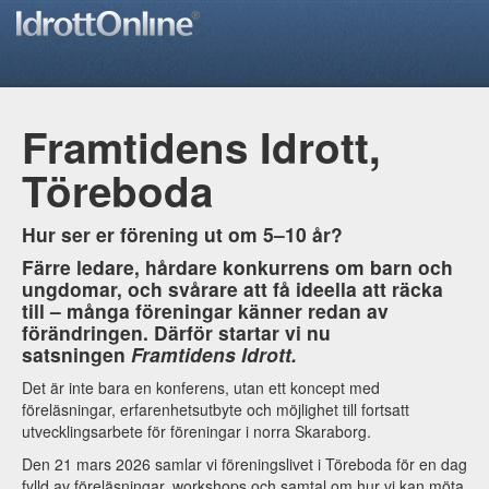
Framtidens Idrott,
Töreboda
Hur ser er förening ut om 5–10 år?
Färre ledare, hårdare konkurrens om barn och
ungdomar, och svårare att få ideella att räcka
till – många föreningar känner redan av
förändringen. Därför startar vi nu
satsningen
Framtidens Idrott
.
Det är inte bara en konferens, utan ett koncept med
föreläsningar, erfarenhetsutbyte och möjlighet till fortsatt
utvecklingsarbete för föreningar i norra Skaraborg.
Den 21 mars 2026 samlar vi föreningslivet i Töreboda för en dag
fylld av föreläsningar, workshops och samtal om hur vi kan möta