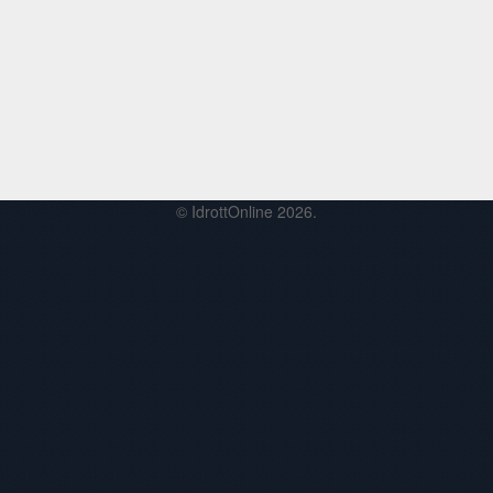
© IdrottOnline 2026.