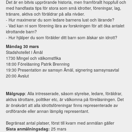
Det är en bitvis upprörande historia, men framförallt hoppfull och
med handfasta tips för stora som små idrotter, föreningar, lag,
tränare, aktiva och föräldrar på alla nivåer.
- Hur maximerar du som ledare barnens lust och lärande?
- Vad kan ni som förening lära av forskningen för att öka antalet
idrottande barn?
- Hur hjälper du som förälder ditt barn som älskar sin idrott?
Måndag 30 mars
Stadshotellet i Åmål
1730 Mingel och välkomstfika
18:00 Föreläsning Patrik Brenning
19:30 Presentation av samsyn Åmål, signering samsynsavtal
20:00 Avslut
Målgrupp
: Alla intresserade, såsom styrelse, ledare, föräldrar,
aktiva idrottare, politiker etc, är välkomna på föreläsningen. Det
är önskvärt att alla idrottsföreningar finns representerade av
ordförande eller annan lämplig representant.
Begränsat antal platser, först till kvarn med anmälan gäller
Sista anmälningsdag:
25 mars