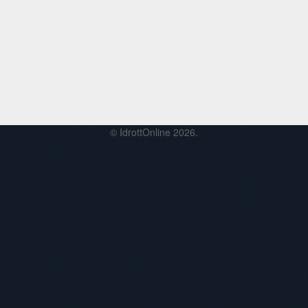
© IdrottOnline 2026.