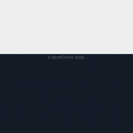
© IdrottOnline 2026.