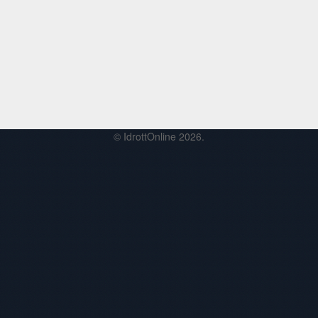
© IdrottOnline 2026.