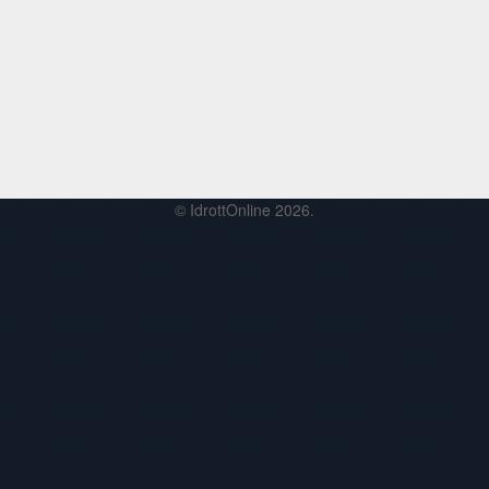
© IdrottOnline 2026.