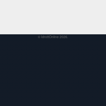
© IdrottOnline 2026.