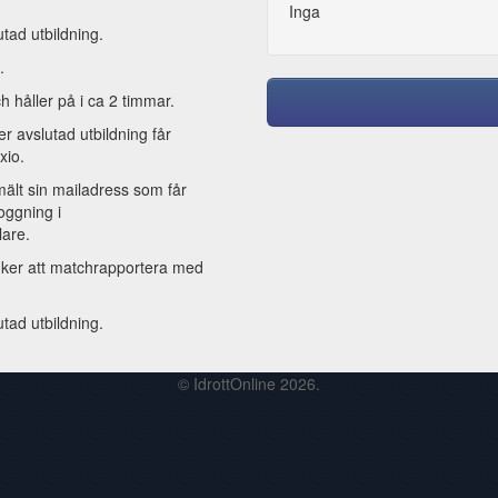
Inga
utad utbildning.
.
h håller på i ca 2 timmar.
er avslutad utbildning får
ixio.
ält sin mailadress som får
loggning i
lare.
änker att matchrapportera med
utad utbildning.
© IdrottOnline 2026.