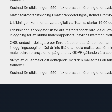
framöver.
Kostnad för utbildningen: 550:- faktureras din förening efter avsl
Matchsekreterarutbildning i matchrapporteringssystemet Profixio
Utbildningen kommer att vara digitalt via Teams, startar 19.00 oc
Utbildningen är obligatorisk för alla matchrapporterare, då du eft
inloggning för att kunna matchrapportera i tävlingssystemet Prof
OBS, endast 1 deltagare per länk, då det endast är den som anm
inloggningsuppgifter. Det är inte tillåtet att dela mailadress för in
matchsekretrerarsystemet på grund av GDPR gällande våra spe
Viktigt att du anmäler ditt deltagande med den mailadress du t
framöver.
Kostnad för utbildningen: 550:- faktureras din förening efter avsl