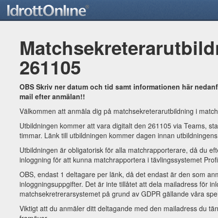
Matchsekreterarutbild
261105
OBS Skriv ner datum och tid samt informationen här nedanför
mail efter anmälan!!
Välkommen att anmäla dig på matchsekreterarutbildning i matchr
Utbildningen kommer att vara digitalt den 261105 via Teams, star
timmar. Länk till utbildningen kommer dagen innan utbildningens
Utbildningen är obligatorisk för alla matchrapporterare, då du eft
inloggning för att kunna matchrapportera i tävlingssystemet Prof
OBS, endast 1 deltagare per länk, då det endast är den som anm
inloggningsuppgifter. Det är inte tillåtet att dela mailadress för in
matchsekretrerarsystemet på grund av GDPR gällande våra spe
Viktigt att du anmäler ditt deltagande med den mailadress du t