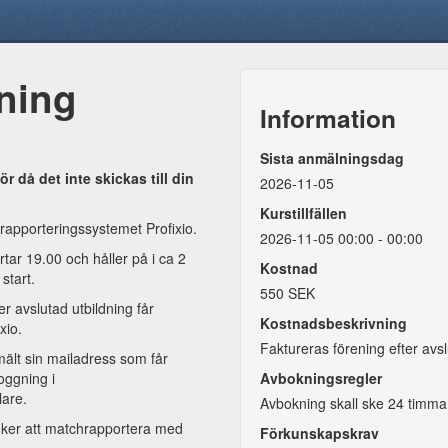
ning
Information
Sista anmälningsdag
 då det inte skickas till din
2026-11-05
Kurstillfällen
apporteringssystemet Profixio.
2026-11-05 00:00 - 00:00
tar 19.00 och håller på i ca 2
Kostnad
 start.
550 SEK
er avslutad utbildning får
Kostnadsbeskrivning
ixio.
Faktureras förening efter avsl
ält sin mailadress som får
loggning i
Avbokningsregler
lare.
Avbokning skall ske 24 timma
änker att matchrapportera med
Förkunskapskrav