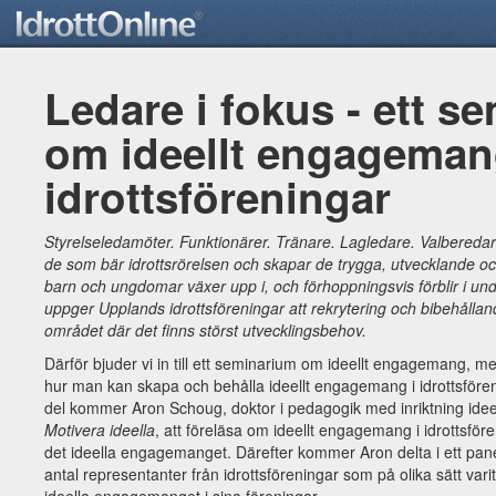
Ledare i fokus - ett s
om ideellt engageman
idrottsföreningar
Styrelseledamöter. Funktionärer. Tränare. Lagledare. Valbereda
de som bär idrottsrörelsen och skapar de trygga, utvecklande oc
barn och ungdomar växer upp i, och förhoppningsvis förblir i unde
uppger Upplands idrottsföreningar att rekrytering och bibehållan
området där det finns störst utvecklingsbehov.
Därför bjuder vi in till ett seminarium om ideellt engagemang, m
hur man kan skapa och behålla ideellt engagemang i idrottsfören
del kommer Aron Schoug, doktor i pedagogik med inriktning ideell
Motivera ideella
, att föreläsa om ideellt engagemang i idrottsfö
det ideella engagemanget. Därefter kommer Aron delta i ett pan
antal representanter från idrottsföreningar som på olika sätt vari