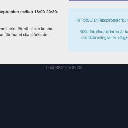
september mellan 18:00-20:30.
RF-SISU är Riksidrottsförbun
eminariet för att ni ska kunna
SISU Idrottsutbildarna är id
an för hur ni ska stärka det
idrottsföreningar för att g
© IdrottOnline 2026.