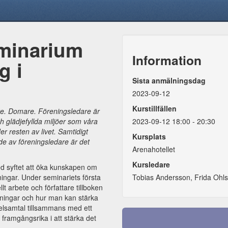
eminarium
Information
g i
Sista anmälningsdag
2023-09-12
Kurstillfällen
re. Domare. Föreningsledare är
h glädjefyllda miljöer som våra
2023-09-12 18:00 - 20:30
r resten av livet. Samtidigt
Kursplats
de av föreningsledare är det
Arenahotellet
Kursledare
ed syftet att öka kunskapen om
ingar. Under seminariets första
Tobias Andersson, Frida Ohl
t arbete och författare tillboken
reningar och hur man kan stärka
elsamtal tillsammans med ett
t framgångsrika i att stärka det